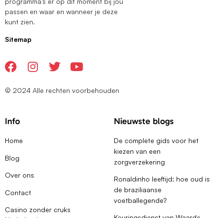
programma’s er op dit moment bij jou
passen en waar en wanneer je deze
kunt zien.
Sitemap
© 2024 Alle rechten voorbehouden
Info
Nieuwste blogs
Home
De complete gids voor het
kiezen van een
Blog
zorgverzekering
Over ons
Ronaldinho leeftijd: hoe oud is
de braziliaanse
Contact
voetballegende?
Casino zonder cruks
Keuringsdienst van Waarde